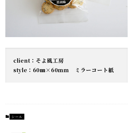
client：そよ風工房
style：60㎜×60ｍｍ ミラーコート紙
シール