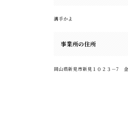
溝手かよ
事業所の住所
岡山県新見市新見１０２３－7 